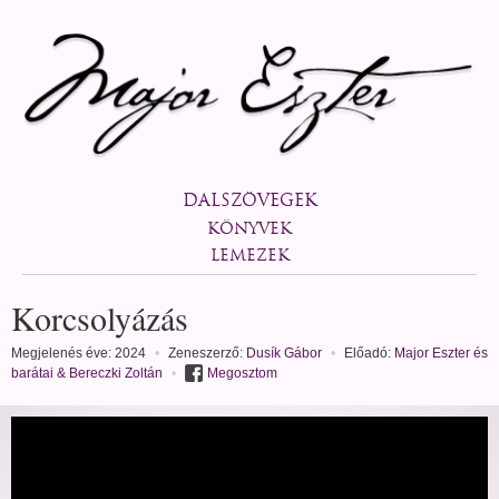
DALSZÖVEGEK
KÖNYVEK
LEMEZEK
Korcsolyázás
Megjelenés éve: 2024
•
Zeneszerző:
Dusík Gábor
•
Előadó:
Major Eszter és
barátai & Bereczki Zoltán
•
Megosztom
veg