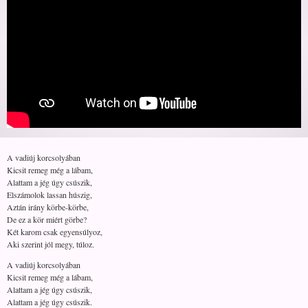
A vadiúj korcsolyában
Kicsit remeg még a lábam,
Alattam a jég úgy csúszik,
Elszámolok lassan húszig,
Aztán irány körbe-körbe,
De ez a kör miért görbe?
Két karom csak egyensúlyoz,
Aki szerint jól megy, túloz.
A vadiúj korcsolyában
Kicsit remeg még a lábam,
Alattam a jég úgy csúszik,
Alattam a jég úgy csúszik.