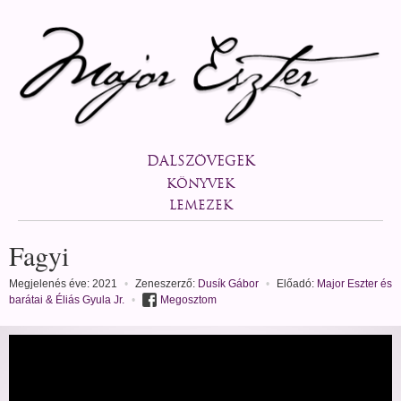
DALSZÖVEGEK
KÖNYVEK
LEMEZEK
Fagyi
Megjelenés éve: 2021
•
Zeneszerző:
Dusík Gábor
•
Előadó:
Major Eszter és
barátai & Éliás Gyula Jr.
•
Megosztom
veg