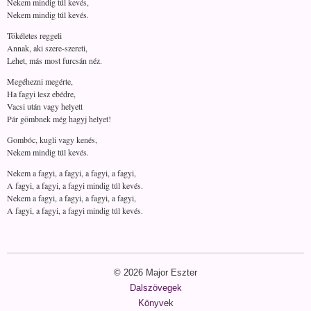
Nekem mindig túl kevés,
Nekem mindig túl kevés.
Tökéletes reggeli
Annak, aki szere-szereti,
Lehet, más most furcsán néz.
Megéhezni megérte,
Ha fagyi lesz ebédre,
Vacsi után vagy helyett
Pár gömbnek még hagyj helyet!
Gombóc, kugli vagy kenés,
Nekem mindig túl kevés.
Nekem a fagyi, a fagyi, a fagyi, a fagyi,
A fagyi, a fagyi, a fagyi mindig túl kevés.
Nekem a fagyi, a fagyi, a fagyi, a fagyi,
A fagyi, a fagyi, a fagyi mindig túl kevés.
© 2026 Major Eszter
Dalszövegek
Könyvek