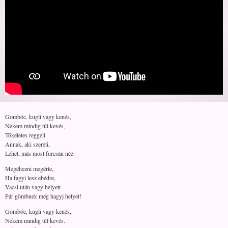
Gombóc, kugli vagy kenés,
Nekem mindig túl kevés,
Tökéletes reggeli
Annak, aki szereti,
Lehet, más most furcsán néz.
Megéhezni megérte,
Ha fagyi lesz ebédre,
Vacsi után vagy helyett
Pár gömbnek még hagyj helyet!
Gombóc, kugli vagy kenés,
Nekem mindig túl kevés.